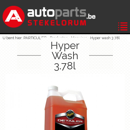
U bent hier: PARTICULIER -
Producten
-
Meguiars
-
Hyper wash 3 78l
Hyper
Wash
3.78l