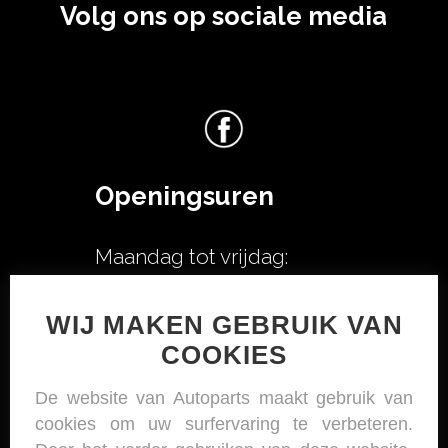
Volg ons op sociale media
Openingsuren
Maandag tot vrijdag:
08u00-12u00
WIJ MAKEN GEBRUIK VAN
13u00-18u30
COOKIES
Op zaterdag:
08u00-12u00
De website van Autoparts maakt gebruik van
cookies om uw surfervaring te verbeteren.
Op zondag zijn wij