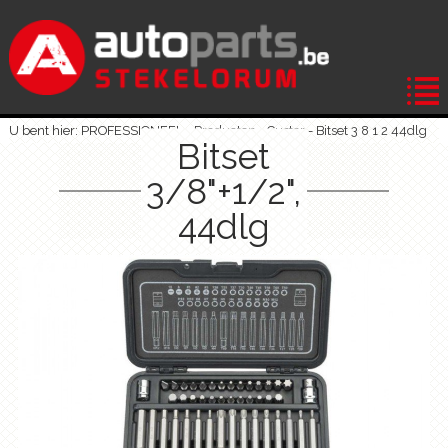
U bent hier: PROFESSIONEEL -
Producten
-
Custor
-
Bitset 3 8 1 2 44dlg
Bitset
3/8"+1/2",
44dlg