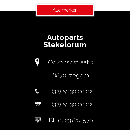
Alle merken
Autoparts
Stekelorum
Oekensestraat 3
8870 Izegem
+(32) 51 30 20 02
+(32) 51 30 20 02
BE 0423.834.570