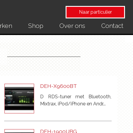
Naar particulier
rken
Shop
Over ons
Contact
DEH-X9600BT
D RDS-tuner met Bluetooth,
Mixtrax, iPod/iPhone en Andr...
DEH-1900UBG