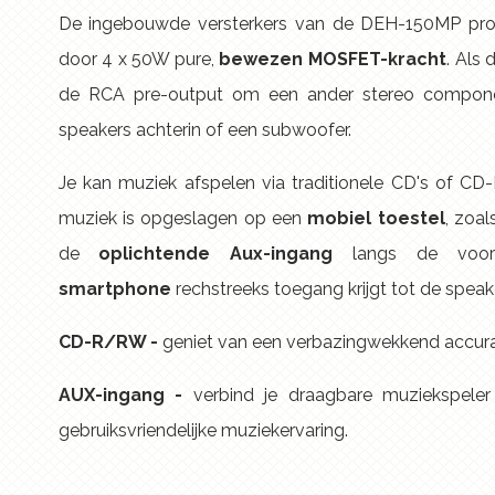
De ingebouwde versterkers van de DEH-150MP pr
door 4 x 50W pure,
bewezen MOSFET-kracht
. Als 
de RCA pre-output om een ander stereo componen
speakers achterin of een subwoofer.
Je kan muziek afspelen via traditionele CD's of CD
muziek is opgeslagen op een
mobiel toestel
, zoa
de
oplichtende Aux-ingang
langs de voor
smartphone
rechstreeks toegang krijgt tot de spea
CD-R/RW -
geniet van een verbazingwekkend accura
AUX-ingang -
verbind je draagbare muziekspele
gebruiksvriendelijke muziekervaring.