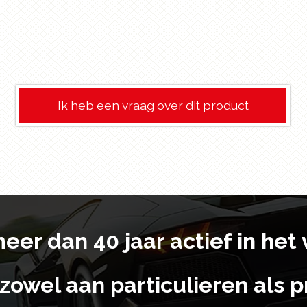
Ik heb een vraag over dit product
 meer dan 40 jaar actief in he
zowel aan particulieren als pr