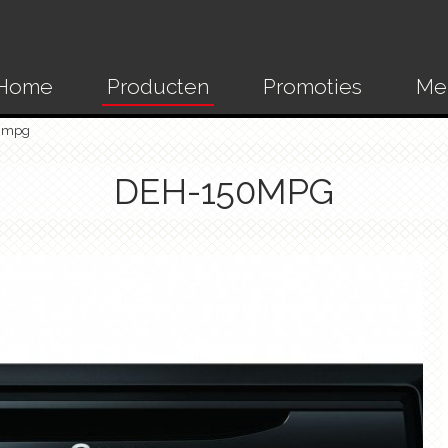
Home
Producten
Promoties
Me
0mpg
DEH-150MPG