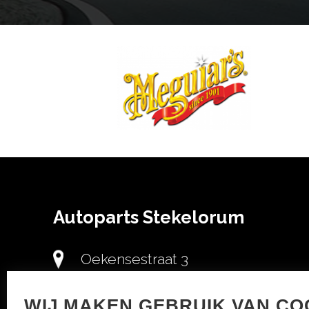
Autoparts Stekelorum
Oekensestraat 3
8870 Izegem
WIJ MAKEN GEBRUIK VAN CO