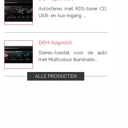
Autostereo met RDS-tuner, CD,
USB- en Aux-ingang. ...
DEH-X2900UI
Stereo-toestel voor de auto
met Multicolour Illuminatio...
ALLE PRODUCTEN
DEH-1900UBB
Autostereo met RDS-tuner, CD,
USB- en Aux-ingang. ...