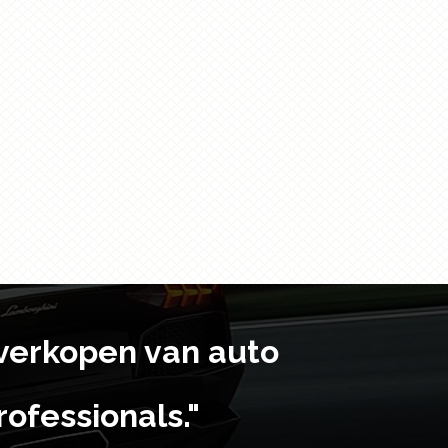
MVH-190UI
Digitale autostereo met RDS-
tuner, USB- en Aux-ingang. O...
MVH-190UB
Digitale autostereo met RDS-
tuner, USB- en Aux-ingang. ...
DEH-4900DAB
t verkopen van auto
Auto-stereo met
DAB/DAB+/RDS-tuner,
ofessionals."
Verlichting in meer...