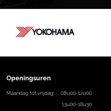
DEH-X5900BT
De volgende generatie 1-DIN
cd-tuner met Bluetooth, USB...
DEH-150MP
CD RDS-Tuner met WMA/MP3-
afspeelmogelijkheid en oplicht...
Openingsuren
MVH-X580DAB
Maandag tot vrijdag:
08u00-12u00
De volgende generatie Car
Stereo met AM/FM, Bluetooth,
13u00-18u30
...