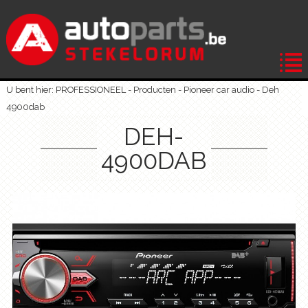
U bent hier: PROFESSIONEEL -
Producten
-
Pioneer car audio
-
Deh
4900dab
DEH-
4900DAB