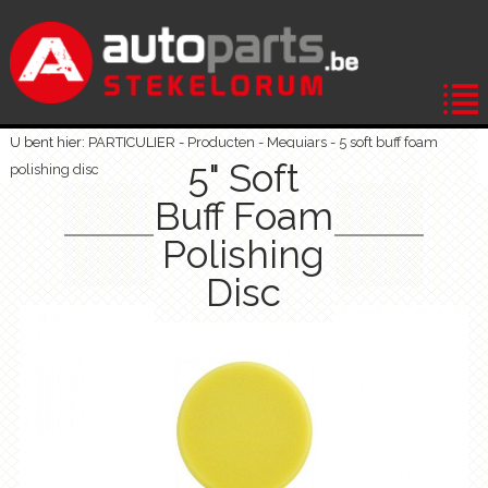
U bent hier: PARTICULIER -
Producten
-
Meguiars
-
5 soft buff foam
5" Soft
polishing disc
Buff Foam
Polishing
Disc