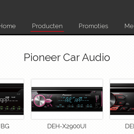
Home
Producten
Promoties
Me
Pioneer Car Audio
UBG
DEH-X2900UI
DE