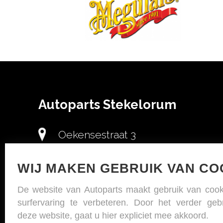
Autoparts Stekelorum
Oekensestraat 3
8870 Izegem
WIJ MAKEN GEBRUIK VAN CO
+(32) 51 30 20 02
De website van Autoparts maakt gebruik van coo
surfervaring te verbeteren. Door het verder geb
+(32) 51 30 20 02
deze website, gaat u hier expliciet mee akkoord.