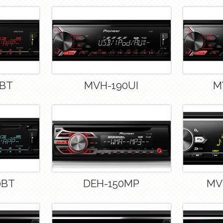
0BT
MVH-190UI
M
0BT
DEH-150MP
MV