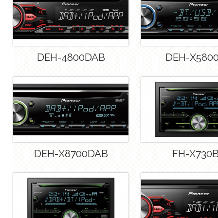
DEH-4800DAB
DEH-X580
DEH-X8700DAB
FH-X730