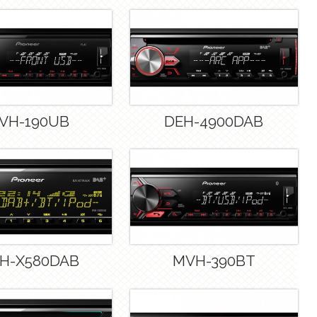
VH-190UB
DEH-4900DAB
H-X580DAB
MVH-390BT