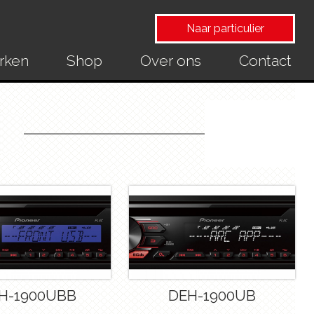
Naar particulier
rken
Shop
Over ons
Contact
H-1900UBB
DEH-1900UB