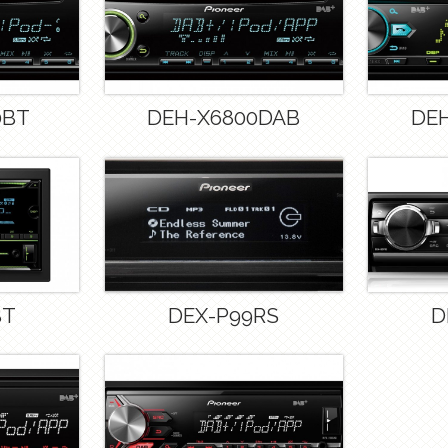
0BT
DEH-X6800DAB
DE
BT
DEX-P99RS
D