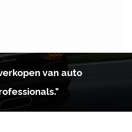
t verkopen van auto
ofessionals."