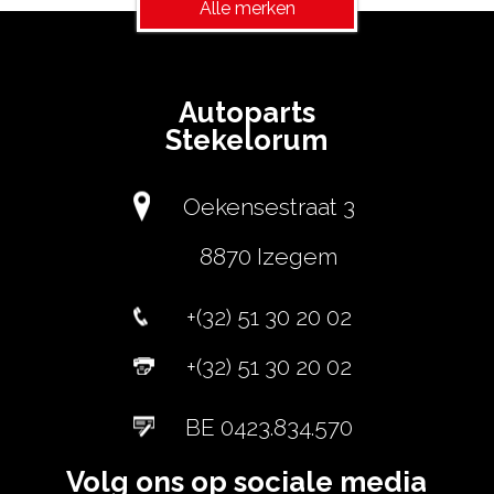
Alle merken
Autoparts
Stekelorum
Oekensestraat 3
8870 Izegem
+(32) 51 30 20 02
+(32) 51 30 20 02
BE 0423.834.570
Volg ons op sociale media